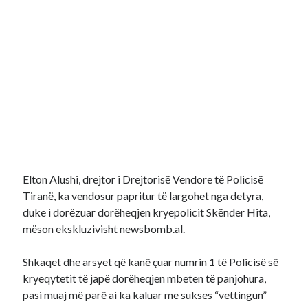
Elton Alushi, drejtor i Drejtorisë Vendore të Policisë
Tiranë, ka vendosur papritur të largohet nga detyra,
duke i dorëzuar dorëheqjen kryepolicit Skënder Hita,
mëson ekskluzivisht newsbomb.al.
Shkaqet dhe arsyet që kanë çuar numrin 1 të Policisë së
kryeqytetit të japë dorëheqjen mbeten të panjohura,
pasi muaj më parë ai ka kaluar me sukses “vettingun”