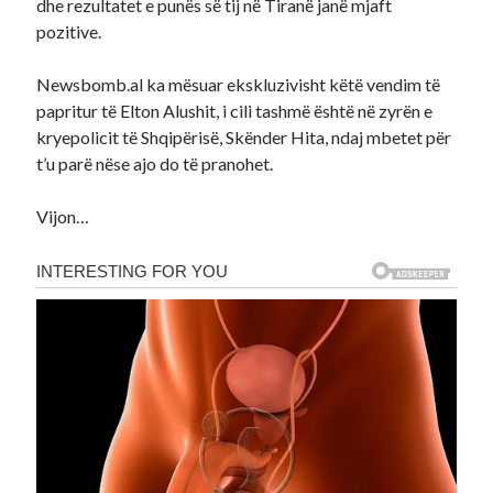
dhe rezultatet e punës së tij në Tiranë janë mjaft
pozitive.
Newsbomb.al ka mësuar ekskluzivisht këtë vendim të
papritur të Elton Alushit, i cili tashmë është në zyrën e
kryepolicit të Shqipërisë, Skënder Hita, ndaj mbetet për
t’u parë nëse ajo do të pranohet.
Vijon…