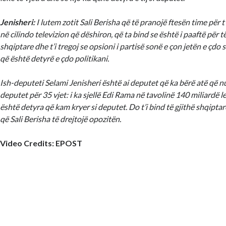
Jenisheri:
I lutem zotit Sali Berisha që të pranojë ftesën time për 
në cilindo televizion që dëshiron, që ta bind se është i paaftë për 
shqiptare dhe t’i tregoj se opsioni i partisë sonë e çon jetën e çdo 
që është detyrë e çdo politikani.
Ish-deputeti Selami Jenisheri është ai deputet që ka bërë atë që n
deputet për 35 vjet: i ka sjellë Edi Rama në tavolinë 140 miliardë le
është detyra që kam kryer si deputet. Do t’i bind të gjithë shqipta
që Sali Berisha të drejtojë opozitën.
Video Credits: EPOST