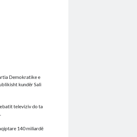
 Partia Demokratike e
publikisht kundër Sali
ebatit televiziv do ta
.
shqiptare 140 miliardë