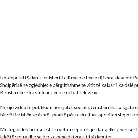
Ish-deputeti Selami Jenisheri, i cili me partinë e tij ishte aleat me
Shqipërisë në zgjedhjet e përgjithshme të vitit të kaluar, i ka dalë 
Berisha dhe e ka sfiduar për një debat televiziv.
Në një video të publikuar në rrjetet sociale, Jenisheri tha se gjatë d
bindë Berishën se është i paaftë për të drejtuar opozitën shqiptare
Më tej, ai deklaroi se është i vetmi deputet që i ka sjellë qeverisë 
lekë të vjetra dhe se kjo ka qenë detyra e tij si deputet.