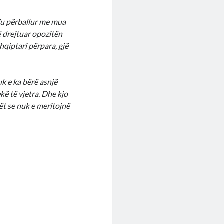
t’u përballur me mua
të drejtuar opozitën
shqiptari përpara, gjë
uk e ka bërë asnjë
kë të vjetra. Dhe kjo
rët se nuk e meritojnë