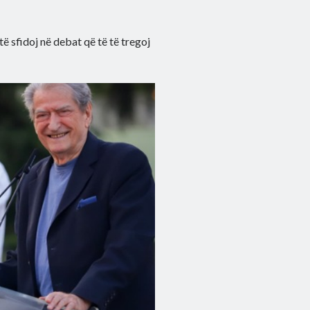
 të sfidoj në debat që të të tregoj