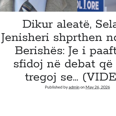
Dikur aleatë, Sel
Jenisheri shprthen nd
Berishës: Je i paaft
sfidoj në debat që 
tregoj se… (VID
Published by
admin
on
May 26, 2026