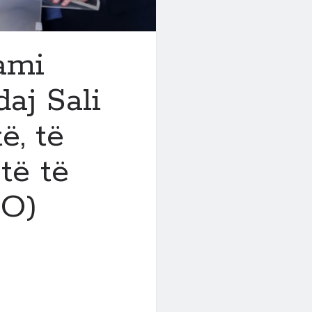
ami
aj Sali
ë, të
të të
EO)