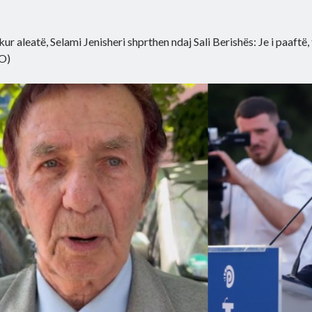
kur aleatë, Selami Jenisheri shprthen ndaj Sali Berishës: Je i paaftë,
O)