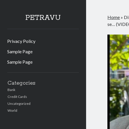
PETRAVU
Home
»
Di
se… (VIDE
Privacy Policy
Sample Page
Sample Page
Sidebar
Categories
Bank
Credit Cards
Uncategorized
World