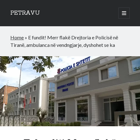
PETRAVU
open
primary
Sidebar
menu
Categories
Home
»
E fundit! Merr flakë Drejtoria e Policisë në
Bank
Tiranë, ambulanca në vendngjarje, dyshohet se ka
Credit Cards
Uncategorized
World