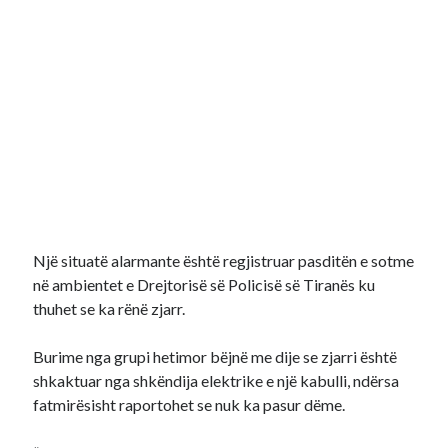
Një situatë alarmante është regjistruar pasditën e sotme
në ambientet e Drejtorisë së Policisë së Tiranës ku
thuhet se ka rënë zjarr.
Burime nga grupi hetimor bëjnë me dije se zjarri është
shkaktuar nga shkëndija elektrike e një kabulli, ndërsa
fatmirësisht raportohet se nuk ka pasur dëme.