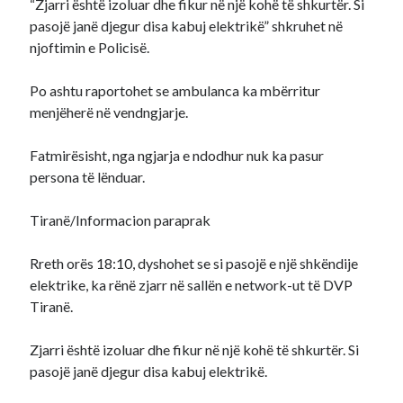
“Zjarri është izoluar dhe fikur në një kohë të shkurtër. Si
pasojë janë djegur disa kabuj elektrikë” shkruhet në
njoftimin e Policisë.
Po ashtu raportohet se ambulanca ka mbërritur
menjëherë në vendngjarje.
Fatmirësisht, nga ngjarja e ndodhur nuk ka pasur
persona të lënduar.
Tiranë/Informacion paraprak
Rreth orës 18:10, dyshohet se si pasojë e një shkëndije
elektrike, ka rënë zjarr në sallën e network-ut të DVP
Tiranë.
Zjarri është izoluar dhe fikur në një kohë të shkurtër. Si
pasojë janë djegur disa kabuj elektrikë.