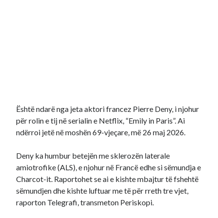
Është ndarë nga jeta aktori francez Pierre Deny, i njohur
për rolin e tij në serialin e Netflix, “Emily in Paris”. Ai
ndërroi jetë në moshën 69-vjeçare, më 26 maj 2026.
Deny ka humbur betejën me sklerozën laterale
amiotrofike (ALS), e njohur në Francë edhe si sëmundja e
Charcot-it. Raportohet se ai e kishte mbajtur të fshehtë
sëmundjen dhe kishte luftuar me të për rreth tre vjet,
raporton Telegrafi, transmeton Periskopi.