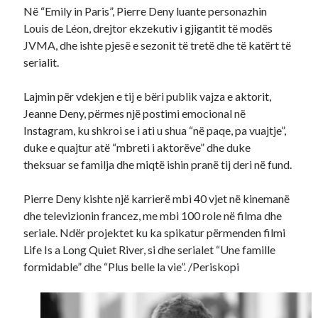
Në “Emily in Paris”, Pierre Deny luante personazhin
Louis de Léon, drejtor ekzekutiv i gjigantit të modës
JVMA, dhe ishte pjesë e sezonit të tretë dhe të katërt të
serialit.
Lajmin për vdekjen e tij e bëri publik vajza e aktorit,
Jeanne Deny, përmes një postimi emocional në
Instagram, ku shkroi se i ati u shua “në paqe, pa vuajtje”,
duke e quajtur atë “mbreti i aktorëve” dhe duke
theksuar se familja dhe miqtë ishin pranë tij deri në fund.
Pierre Deny kishte një karrierë mbi 40 vjet në kinemanë
dhe televizionin francez, me mbi 100 role në filma dhe
seriale. Ndër projektet ku ka spikatur përmenden filmi
Life Is a Long Quiet River, si dhe serialet “Une famille
formidable” dhe “Plus belle la vie”. /Periskopi