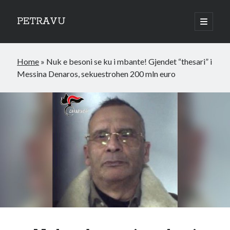
PETRAVU
open
primary
Sidebar
menu
Categories
Home
»
Nuk e besoni se ku i mbante! Gjendet “thesari” i
Bank
Messina Denaros, sekuestrohen 200 mln euro
Credit Cards
Uncategorized
World