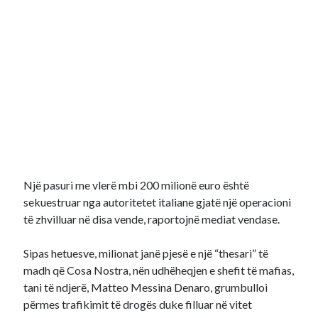
Një pasuri me vlerë mbi 200 milionë euro është
sekuestruar nga autoritetet italiane gjatë një operacioni
të zhvilluar në disa vende, raportojnë mediat vendase.
Sipas hetuesve, milionat janë pjesë e një “thesari” të
madh që Cosa Nostra, nën udhëheqjen e shefit të mafias,
tani të ndjerë, Matteo Messina Denaro, grumbulloi
përmes trafikimit të drogës duke filluar në vitet