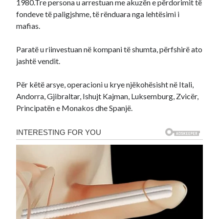
1980.Tre persona u arrestuan me akuzën e përdorimit të
fondeve të paligjshme, të rënduara nga lehtësimi i
mafias.
Paratë u riinvestuan në kompani të shumta, përfshirë ato
jashtë vendit.
Për këtë arsye, operacioni u krye njëkohësisht në Itali,
Andorra, Gjibraltar, Ishujt Kajman, Luksemburg, Zvicër,
Principatën e Monakos dhe Spanjë.