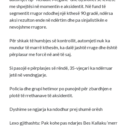
me shpejtësi në momentin e aksidentit. Në fund të
segmentit rrugor ndodhej një kthesë 90 gradë, ndërsa
aksi rezulton ende në ndërtim dhe pa sinjalistikën e
nevojshme rrugore.
Për shkak të humbjes së kontrollit, automjeti nuk ka
mundur të marrë kthesën, ka dalë jashtë rruge dhe është
përplasur me forcë në anë të saj.
Si pasojë e përplasjes së rëndë, 35-vjeçari ka ndërruar
jetë në vendngjarje.
Policia dhe grupi hetimor po punojnë për zbardhjen e
plotë të rrethanave të aksidentit.
Dyshime se ngjarja ka ndodhur prej shumë orësh
Lexo gjithashtu: Pak kohe pas ndarjes Bes Kallaku ‘merr