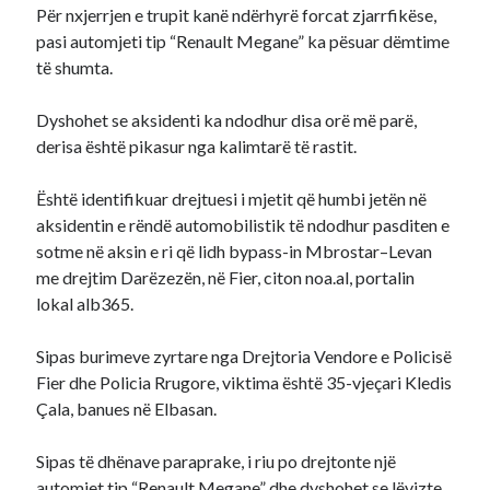
Për nxjerrjen e trupit kanë ndërhyrë forcat zjarrfikëse,
pasi automjeti tip “Renault Megane” ka pësuar dëmtime
të shumta.
Dyshohet se aksidenti ka ndodhur disa orë më parë,
derisa është pikasur nga kalimtarë të rastit.
Është identifikuar drejtuesi i mjetit që humbi jetën në
aksidentin e rëndë automobilistik të ndodhur pasditen e
sotme në aksin e ri që lidh bypass-in Mbrostar–Levan
me drejtim Darëzezën, në Fier, citon noa.al, portalin
lokal alb365.
Sipas burimeve zyrtare nga Drejtoria Vendore e Policisë
Fier dhe Policia Rrugore, viktima është 35-vjeçari Kledis
Çala, banues në Elbasan.
Sipas të dhënave paraprake, i riu po drejtonte një
automjet tip “Renault Megane” dhe dyshohet se lëvizte