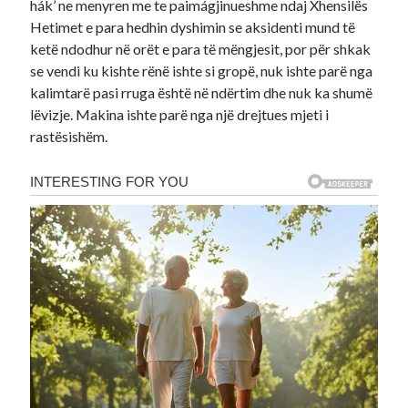
hák’ ne menyren me te paimágjinueshme ndaj Xhensilës
Hetimet e para hedhin dyshimin se aksidenti mund të
ketë ndodhur në orët e para të mëngjesit, por për shkak
se vendi ku kishte rënë ishte si gropë, nuk ishte parë nga
kalimtarë pasi rruga është në ndërtim dhe nuk ka shumë
lëvizje. Makina ishte parë nga një drejtues mjeti i
rastësishëm.