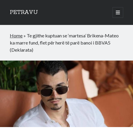
PETRAVU
open
primary
Sidebar
menu
Categories
Home
»
Te gjithe kuptuan se ‘martesa’ Brikena-Mateo
Bank
ka marre fund, flet për herë të parë banoi i BBVA5
Credit Cards
(Deklarata)
Uncategorized
World