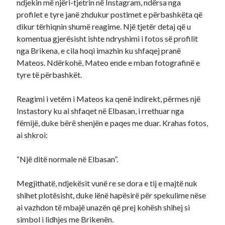
ndjekin më njëri-tjetrin në Instagram, ndërsa nga
profilet e tyre janë zhdukur postimet e përbashkëta që
dikur tërhiqnin shumë reagime. Një tjetër detaj që u
komentua gjerësisht ishte ndryshimi i fotos së profilit
nga Brikena, e cila hoqi imazhin ku shfaqej pranë
Mateos. Ndërkohë, Mateo ende e mban fotografinë e
tyre të përbashkët.
Reagimi i vetëm i Mateos ka qenë indirekt, përmes një
Instastory ku ai shfaqet në Elbasan, i rrethuar nga
fëmijë, duke bërë shenjën e paqes me duar. Krahas fotos,
ai shkroi:
“Një ditë normale në Elbasan”.
Megjithatë, ndjekësit vunë re se dora e tij e majtë nuk
shihet plotësisht, duke lënë hapësirë për spekulime nëse
ai vazhdon të mbajë unazën që prej kohësh shihej si
simbol i lidhjes me Brikenën.