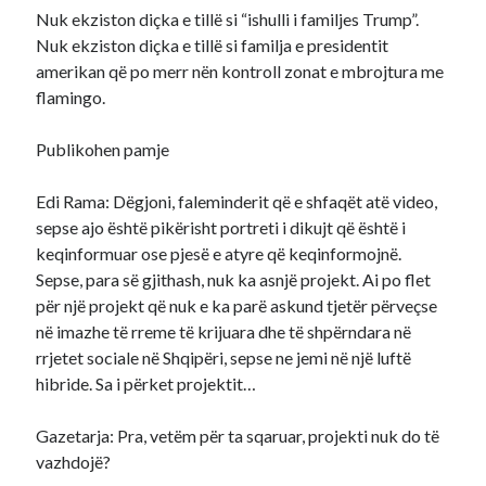
Nuk ekziston diçka e tillë si “ishulli i familjes Trump”.
Nuk ekziston diçka e tillë si familja e presidentit
amerikan që po merr nën kontroll zonat e mbrojtura me
flamingo.
Publikohen pamje
Edi Rama: Dëgjoni, faleminderit që e shfaqët atë video,
sepse ajo është pikërisht portreti i dikujt që është i
keqinformuar ose pjesë e atyre që keqinformojnë.
Sepse, para së gjithash, nuk ka asnjë projekt. Ai po flet
për një projekt që nuk e ka parë askund tjetër përveçse
në imazhe të rreme të krijuara dhe të shpërndara në
rrjetet sociale në Shqipëri, sepse ne jemi në një luftë
hibride. Sa i përket projektit…
Gazetarja: Pra, vetëm për ta sqaruar, projekti nuk do të
vazhdojë?