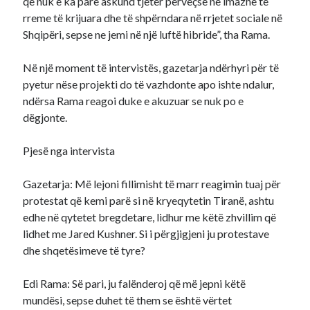
që nuk e ka parë askund tjetër përveçse në imazhe të
rreme të krijuara dhe të shpërndara në rrjetet sociale në
Shqipëri, sepse ne jemi në një luftë hibride”, tha Rama.
Në një moment të intervistës, gazetarja ndërhyri për të
pyetur nëse projekti do të vazhdonte apo ishte ndalur,
ndërsa Rama reagoi duke e akuzuar se nuk po e
dëgjonte.
Pjesë nga intervista
Gazetarja: Më lejoni fillimisht të marr reagimin tuaj për
protestat që kemi parë si në kryeqytetin Tiranë, ashtu
edhe në qytetet bregdetare, lidhur me këtë zhvillim që
lidhet me Jared Kushner. Si i përgjigjeni ju protestave
dhe shqetësimeve të tyre?
Edi Rama: Së pari, ju falënderoj që më jepni këtë
mundësi, sepse duhet të them se është vërtet