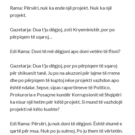
Rama: Përsëri, nuk ka ende një projekt. Nuk ka një
projekt.
Gazetarja: Dua t’ju dëgjoj, zoti Kryeministër, por po
përpiqem të sqaroj…
Edi Rama: Doni të më dëgjoni apo doni vetëm të flisni?
Gazetarja: Dua t’ju dëgjoj, por po përpiqem të sqaroj
për shikuesit tanë. Ju po na akuzoni për lajme të rreme
dhe po përpiqem të kuptoj nëse projekti vazhdon apo
është ndalur. Sepse, sipas raportimeve të Politico,
Prokuroria e Posaçme kundër Korrupsionit në Shqipëri
ka nisur një hetim për këtë projekt. Si mund të vazhdojë
projekti në këto kushte?
Edi Rama: Përsëri, ju nuk doni të dëgjoni. Është shumë e
qartë për mua. Nuk po ju sulmoj. Po ju them të vërtetën.