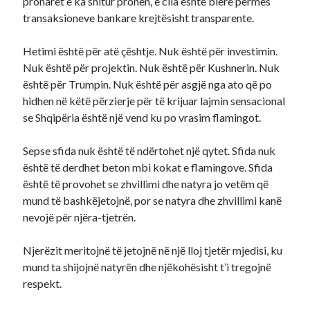
pronarët e ka shitur pronën, e cila është blerë përmes
transaksioneve bankare krejtësisht transparente.
Hetimi është për atë çështje. Nuk është për investimin.
Nuk është për projektin. Nuk është për Kushnerin. Nuk
është për Trumpin. Nuk është për asgjë nga ato që po
hidhen në këtë përzierje për të krijuar lajmin sensacional
se Shqipëria është një vend ku po vrasim flamingot.
Sepse sfida nuk është të ndërtohet një qytet. Sfida nuk
është të derdhet beton mbi kokat e flamingove. Sfida
është të provohet se zhvillimi dhe natyra jo vetëm që
mund të bashkëjetojnë, por se natyra dhe zhvillimi kanë
nevojë për njëra-tjetrën.
Njerëzit meritojnë të jetojnë në një lloj tjetër mjedisi, ku
mund ta shijojnë natyrën dhe njëkohësisht t’i tregojnë
respekt.