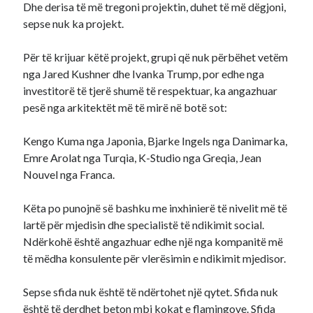
Dhe derisa të më tregoni projektin, duhet të më dëgjoni,
sepse nuk ka projekt.
Për të krijuar këtë projekt, grupi që nuk përbëhet vetëm
nga Jared Kushner dhe Ivanka Trump, por edhe nga
investitorë të tjerë shumë të respektuar, ka angazhuar
pesë nga arkitektët më të mirë në botë sot:
Kengo Kuma nga Japonia, Bjarke Ingels nga Danimarka,
Emre Arolat nga Turqia, K-Studio nga Greqia, Jean
Nouvel nga Franca.
Këta po punojnë së bashku me inxhinierë të nivelit më të
lartë për mjedisin dhe specialistë të ndikimit social.
Ndërkohë është angazhuar edhe një nga kompanitë më
të mëdha konsulente për vlerësimin e ndikimit mjedisor.
Sepse sfida nuk është të ndërtohet një qytet. Sfida nuk
është të derdhet beton mbi kokat e flamingove. Sfida