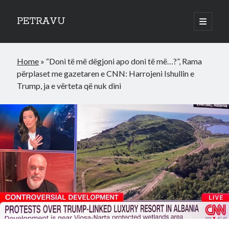
PETRAVU
open
primary
Sidebar
menu
Categories
Home
»
“Doni të më dëgjoni apo doni të më…?”, Rama
Bank
përplaset me gazetaren e CNN: Harrojeni Ishullin e
Credit Cards
Trump, ja e vërteta që nuk dini
Uncategorized
World