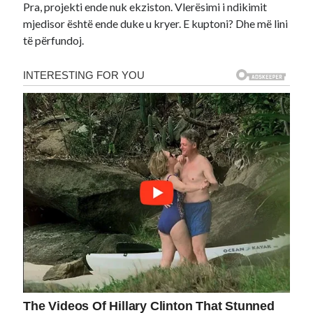
Pra, projekti ende nuk ekziston. Vlerësimi i ndikimit
mjedisor është ende duke u kryer. E kuptoni? Dhe më lini
të përfundoj.