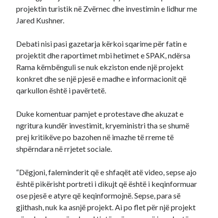
projektin turistik në Zvërnec dhe investimin e lidhur me
Jared Kushner.
Debati nisi pasi gazetarja kërkoi sqarime për fatin e
projektit dhe raportimet mbi hetimet e SPAK, ndërsa
Rama këmbënguli se nuk ekziston ende një projekt
konkret dhe se një pjesë e madhe e informacionit që
qarkullon është i pavërtetë.
Duke komentuar pamjet e protestave dhe akuzat e
ngritura kundër investimit, kryeministri tha se shumë
prej kritikëve po bazohen në imazhe të rreme të
shpërndara në rrjetet sociale.
“Dëgjoni, faleminderit që e shfaqët atë video, sepse ajo
është pikërisht portreti i dikujt që është i keqinformuar
ose pjesë e atyre që keqinformojnë. Sepse, para së
gjithash, nuk ka asnjë projekt. Ai po flet për një projekt