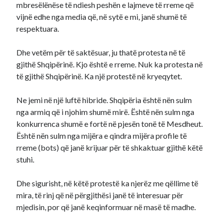
mbresëlënëse të ndiesh peshën e lajmeve të rreme që
vijnë edhe nga media që, në sytë e mi, janë shumë të
respektuara.
Dhe vetëm për të saktësuar, ju thatë protesta në të
gjithë Shqipërinë. Kjo është e rreme. Nuk ka protesta në
të gjithë Shqipërinë. Ka një protestë në kryeqytet.
Ne jemi në një luftë hibride. Shqipëria është nën sulm
nga armiq që i njohim shumë mirë. Është nën sulm nga
konkurrenca shumë e fortë në pjesën tonë të Mesdheut.
Është nën sulm nga mijëra e qindra mijëra profile të
rreme (bots) që janë krijuar për të shkaktuar gjithë këtë
stuhi.
Dhe sigurisht, në këtë protestë ka njerëz me qëllime të
mira, të rinj që në përgjithësi janë të interesuar për
mjedisin, por që janë keqinformuar në masë të madhe.