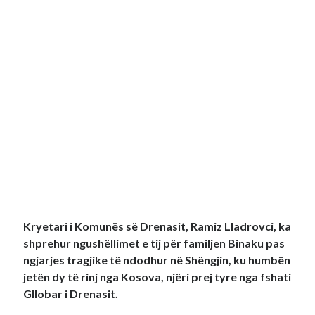
Kryetari i Komunës së Drenasit, Ramiz Lladrovci, ka
shprehur ngushëllimet e tij për familjen Binaku pas
ngjarjes tragjike të ndodhur në Shëngjin, ku humbën
jetën dy të rinj nga Kosova, njëri prej tyre nga fshati
Gllobar i Drenasit.