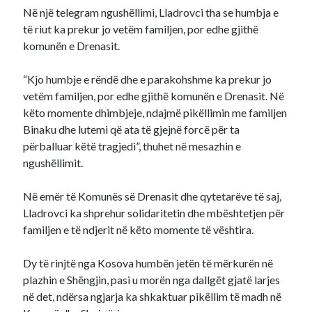
Në një telegram ngushëllimi, Lladrovci tha se humbja e
të riut ka prekur jo vetëm familjen, por edhe gjithë
komunën e Drenasit.
“Kjo humbje e rëndë dhe e parakohshme ka prekur jo
vetëm familjen, por edhe gjithë komunën e Drenasit. Në
këto momente dhimbjeje, ndajmë pikëllimin me familjen
Binaku dhe lutemi që ata të gjejnë forcë për ta
përballuar këtë tragjedi”, thuhet në mesazhin e
ngushëllimit.
Në emër të Komunës së Drenasit dhe qytetarëve të saj,
Lladrovci ka shprehur solidaritetin dhe mbështetjen për
familjen e të ndjerit në këto momente të vështira.
Dy të rinjtë nga Kosova humbën jetën të mërkurën në
plazhin e Shëngjin, pasi u morën nga dallgët gjatë larjes
në det, ndërsa ngjarja ka shkaktuar pikëllim të madh në