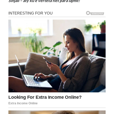
Sinjali – aty ku e vërteta flet para lajmit!