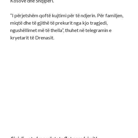
Kosovë dhe Shqipëri.
“I përjetshëm qoftë kujtimi për të ndjerin. Për familjen,
miqtë dhe të gjithë të prekurit nga kjo tragjedi,
ngushëllimet më të thella”, thuhet në telegramin e
kryetarit të Drenasit.