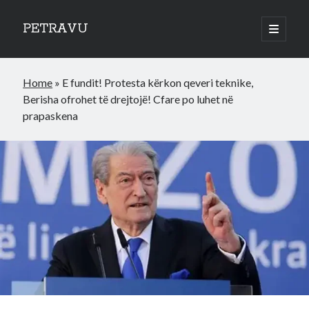
PETRAVU
open
primary
Sidebar
menu
Categories
Home
»
E fundit! Protesta kërkon qeveri teknike,
Bank
Berisha ofrohet të drejtojë! Cfare po luhet në
Credit Cards
prapaskena
Uncategorized
World