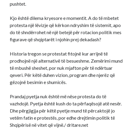
pushtet.
Kjo është dilema kryesore e momentit. A do të mbetet
protesta një lëvizje që kërkon ndryshim të sistemit, apo
do të shndërrohet në një betejë për rotacion politik mes
figurave që shqiptarët i njohin prej dekadash?
Historia tregon se protestat fitojnë kur arrijnë të
prodhojnë një alternativë të besueshme. Zemërimi mund
të mbushë sheshet, por nuk mjafton për të ndërtuar
qeveri. Për këtë duhen vizion, program dhe njerëz që
gëzojnë besimin e shumicës.
Prandaj pyetja nuk është më nëse protesta do të
vazhdojë. Pyetja është kush do ta përfaqësojë atë nesër.
Dhe përgjigjja për këtë pyetje mund të përcaktojë jo
vetëm fatin e protestës, por edhe drejtimin politik të
Shqipërisë në vitet që vijnë./ dritare.net