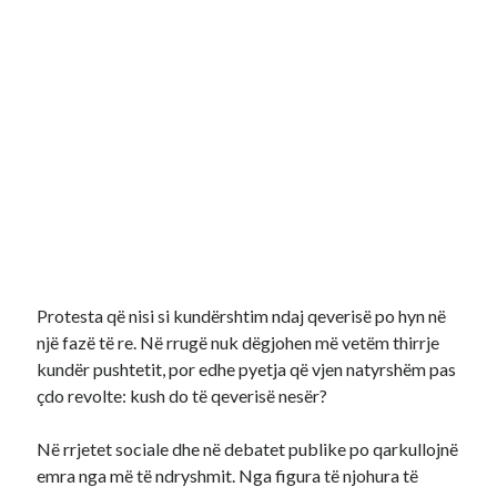
Protesta që nisi si kundërshtim ndaj qeverisë po hyn në
një fazë të re. Në rrugë nuk dëgjohen më vetëm thirrje
kundër pushtetit, por edhe pyetja që vjen natyrshëm pas
çdo revolte: kush do të qeverisë nesër?
Në rrjetet sociale dhe në debatet publike po qarkullojnë
emra nga më të ndryshmit. Nga figura të njohura të