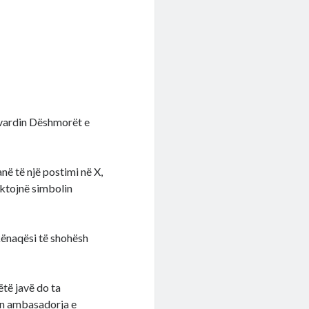
levardin Dëshmorët e
në të një postimi në X,
ektojnë simbolin
 kënaqësi të shohësh
të javë do ta
uan ambasadorja e