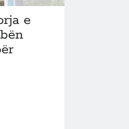
rja e
 bën
për