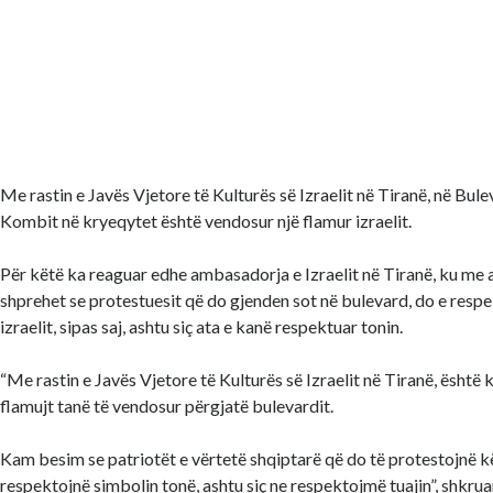
Me rastin e Javës Vjetore të Kulturës së Izraelit në Tiranë, në Bu
Kombit në kryeqytet është vendosur një flamur izraelit.
Për këtë ka reaguar edhe ambasadorja e Izraelit në Tiranë, ku me a
shprehet se protestuesit që do gjenden sot në bulevard, do e resp
izraelit, sipas saj, ashtu siç ata e kanë respektuar tonin.
“Me rastin e Javës Vjetore të Kulturës së Izraelit në Tiranë, është
flamujt tanë të vendosur përgjatë bulevardit.
Kam besim se patriotët e vërtetë shqiptarë që do të protestojnë kë
respektojnë simbolin tonë, ashtu siç ne respektojmë tuajin”, shkr