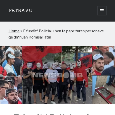
PETRAVU
open
primary
Sidebar
menu
Categories
Home
»
E fundit! Policia u ben te paprituren personave
Bank
qe dh*nuan Komisariatin
Credit Cards
Uncategorized
World