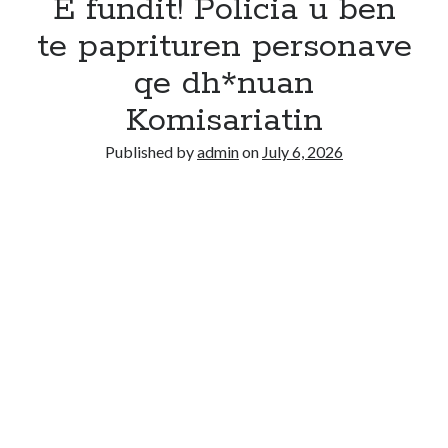
E fundit! Policia u ben
te paprituren personave
qe dh*nuan
Komisariatin
Published by
admin
on
July 6, 2026