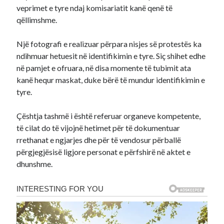
veprimet e tyre ndaj komisariatit kanë qenë të
qëllimshme.
Një fotografi e realizuar përpara nisjes së protestës ka
ndihmuar hetuesit në identifikimin e tyre. Siç shihet edhe
në pamjet e ofruara, në disa momente të tubimit ata
kanë hequr maskat, duke bërë të mundur identifikimin e
tyre.
Çështja tashmë i është referuar organeve kompetente,
të cilat do të vijojnë hetimet për të dokumentuar
rrethanat e ngjarjes dhe për të vendosur përballë
përgjegjësisë ligjore personat e përfshirë në aktet e
dhunshme.