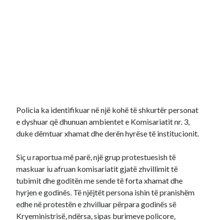
Policia ka identifikuar në një kohë të shkurtër personat
e dyshuar që dhunuan ambientet e Komisariatit nr. 3,
duke dëmtuar xhamat dhe derën hyrëse të institucionit.
Siç u raportua më parë, një grup protestuesish të
maskuar iu afruan komisariatit gjatë zhvillimit të
tubimit dhe goditën me sende të forta xhamat dhe
hyrjen e godinës. Të njëjtët persona ishin të pranishëm
edhe në protestën e zhvilluar përpara godinës së
Kryeministrisë, ndërsa, sipas burimeve policore,