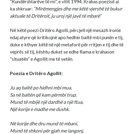
“Kundërshtarëve të mi”, e vitit 1994. Krahas poezisë ai
ka shkruar:
“Mirëmengjes dhe me këtë vjershë të bukur
aktuale të Dritëroit, ju uroj një javë të mbarë”
Në këtë poezi Dritëro Agolli, përcjell një mesazh ironie
ndaj atyre që kritikojnë apo hedhin baltë mbi punën e tij,
duke e kthyer këtë në një metaforë për rritjen e tij dhe të
veprës së tij, kështu duket se edhe Rama e krahason
“situatën” e Agollit me të vetën.
Poezia e Dritëro Agollit:
Ju aq baltë po hidhni mbi mua,
Sa në baltën që kam përmbi trup,
Mund të mbijë një dardhë a një ftua,
Një korije e madhe me dushk.
Në korije dhe dru mund të mbani,
Mund të shkoni për gjah me langonj,