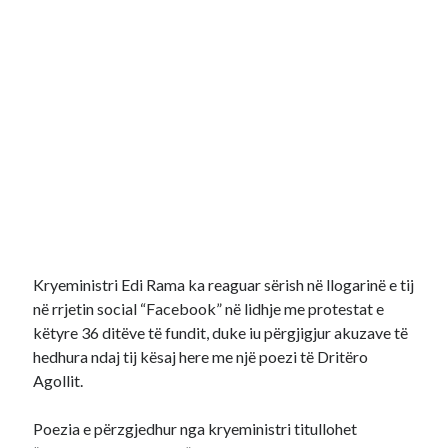
Kryeministri Edi Rama ka reaguar sërish në llogarinë e tij
në rrjetin social “Facebook” në lidhje me protestat e
këtyre 36 ditëve të fundit, duke iu përgjigjur akuzave të
hedhura ndaj tij kësaj here me një poezi të Dritëro
Agollit.
Poezia e përzgjedhur nga kryeministri titullohet