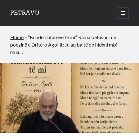
PETRAVU
open
primary
Sidebar
menu
Categories
Home
»
“Kundërshtarëve të mi”, Rama befason me
Bank
poezinë e Dritëro Agollit: Ju aq baltë po hidhni mbi
Credit Cards
mua…
Uncategorized
World