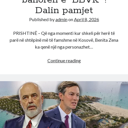
banoren e “BBVK” !
Dalin pamjet
Published by
admin
on
April 8, 2026
PRISHTINË – Që nga momenti kur shkeli për herë të
parë në shtëpinë më të famshme në Kosovë, Benita Zena
ka qenë një nga personazhet…
Benitës
Continue reading
po
i
“plas”,
çfarë
po
ndodh
me
ish-
banoren