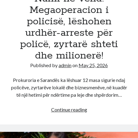
Megaoperacion i
policisë, lëshohen
urdhër-arreste për
policë, zyrtarë shteti
dhe milionerë!
Published by
admin
on
May 25, 2026
Prokuroria e Sarandës ka lëshuar 12 masa sigurie ndaj
policëve, zyrtarëve lokalë dhe biznesmenëve, në kuadër
të një hetimi për ndërtime pa leje dhe shpërdorim…
Nami
Continue reading
në
vend!
Megaoperacion