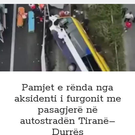
nga
jeta
papritur
artisti
dhe
profesori
i
madh
shqiptar,
Pamjet e rënda nga
aksidenti i furgonit me
pasagjerë në
autostradën Tiranë–
Durrës