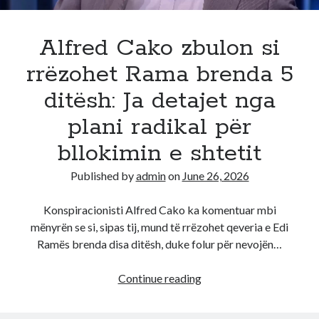
Durrës
Alfred Cako zbulon si
rrëzohet Rama brenda 5
ditësh: Ja detajet nga
plani radikal për
bllokimin e shtetit
Published by
admin
on
June 26, 2026
Konspiracionisti Alfred Cako ka komentuar mbi
mënyrën se si, sipas tij, mund të rrëzohet qeveria e Edi
Ramës brenda disa ditësh, duke folur për nevojën…
Alfred
Continue reading
Cako
zbulon