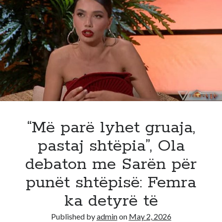
i
policisë,
lëshohen
urdhër-
arreste
për
policë,
zyrtarë
shteti
dhe
milionerë!
“Më parë lyhet gruaja,
pastaj shtëpia”, Ola
debaton me Sarën për
punët shtëpisë: Femra
ka detyrë të
Published by
admin
on
May 2, 2026