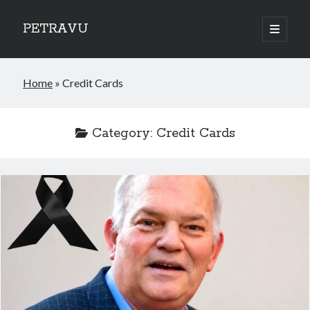
PETRAVU
open
primary
Sidebar
menu
Categories
Home
»
Credit Cards
Bank
Credit Cards
Uncategorized
Category:
Credit Cards
World