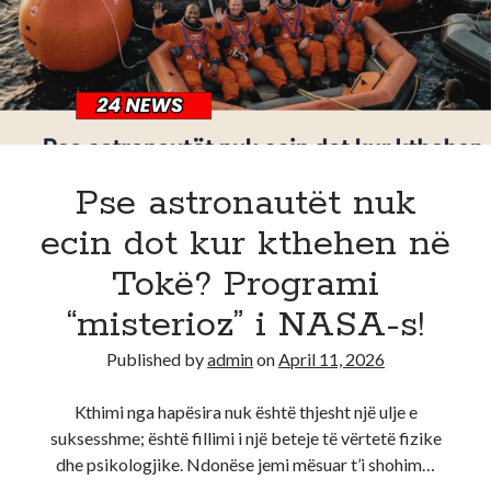
e
fundit
në
ambulancë
Pse astronautët nuk
ecin dot kur kthehen në
Tokë? Programi
“misterioz” i NASA-s!
Published by
admin
on
April 11, 2026
Kthimi nga hapësira nuk është thjesht një ulje e
suksesshme; është fillimi i një beteje të vërtetë fizike
dhe psikologjike. Ndonëse jemi mësuar t’i shohim…