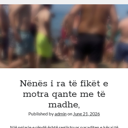
si
rrëzohet
Rama
brenda
5
ditësh:
Ja
detajet
nga
plani
radikal
për
Nënës i ra të fikët e
bllokimin
motra qante me të
e
shtetit
madhe,
Published by
admin
on
June 21, 2026
Një ngjarje e rëndë është regjistruar paraditen e kësaj të