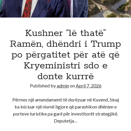
e
“BBVK”
!
Dalin
pamjet
Kushner “lë thatë”
Ramën, dhëndri i Trump
po përgatitet për atë që
Kryeministri sdo e
donte kurrrë
Published by
admin
on
April 7, 2026
Përmes një amendamenti të dorëzuar në Kuvend, Sinaj
ka iniciuar një nismë ligjore që parashikon dhënien e
porteve turistike pa garë për investitorët strategjikë.
Deputetja…