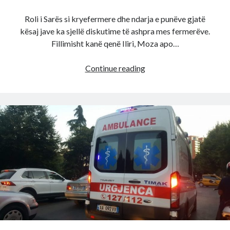
Roli i Sarës si kryefermere dhe ndarja e punëve gjatë
kësaj jave ka sjellë diskutime të ashpra mes fermerëve.
Fillimisht kanë qenë Iliri, Moza apo…
“Më
Continue reading
parë
lyhet
gruaja,
pastaj
shtëpia”,
Ola
debaton
me
Sarën
për
punët
shtëpisë:
Femra