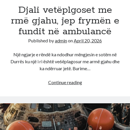
ka
Djali vetëplgoset me
detyrë
rmë gjahu, jep frymën e
të
fundit në ambulancë
Published by
admin
on
April 20, 2026
Një ngjarje e rëndë ka ndodhur mëngjesin e sotëm në
Durrës ku një i ri është ve6ëplagosur me armë gjahu dhe
ka ndërruar jetë. Burime…
Djali
Continue reading
vetëplgoset
me
rmë
gjahu,
jep
frymën