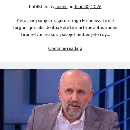
Published by
admin
on
June 30, 2026
Këto janë pamjet e siguruara nga Euronews, të një
furgoni që u aksidentua këtë të martë në autostradën
Tiranë–Durrës, ku si pasojë humbën jetën dy…
Pamjet
Continue reading
e
rënda
nga
aksidenti
i
furgonit
me
pasagjerë
në
autostradën
Tiranë–