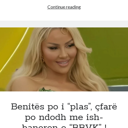
Pse
Continue reading
astronautët
nuk
ecin
dot
kur
kthehen
në
Tokë?
Programi
“misterioz”
i
NASA-
s!
Benitës po i “plas”, çfarë
po ndodh me ish-