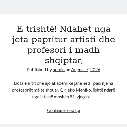
E trishtë! Ndahet nga
jeta papritur artisti dhe
profesori i madh
shqiptar,
Published by
admin
on
August 7, 2026
Bota e artit dhe ajo akademike janë në zi, pasi një na
profesorët më të shquar, Qirjako Meniko, është ndarë
nga jeta në moshën 81-vjeçare.…
E
Continue reading
trishtë!
Ndahet