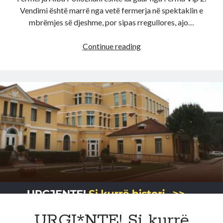
Vendimi është marrë nga vetë fermerja në spektaklin e
mbrëmjes së djeshme, por sipas rregullores, ajo…
Beri
Continue reading
s*ks
ne
sy
te
shqiptareve!
Alba
Pollozhani
largohet
nga
Ferma
Vip
2,
ja
cfare
URGJ*NTE! Si kurrë