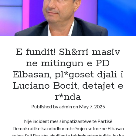
i
kap
burrit
m*t,
del
foto
nga
E fundit! Sh&rri masiv
makina
ne mitingun e PD
e
‘GYP
Elbasan, pl*goset djali i
GYP’
Luciano Bocit, detajet e
r*nda
Published by
admin
on
May 7, 2025
Një incident mes simpatizantëve të Partisë
Demokratike ka ndodhur mbrëmjen sotme në Elbasan
teksa Sali Berisha zhvillonte takimin përmbyllës, ku ka