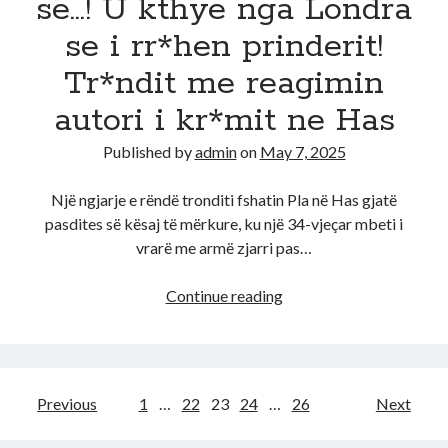
se…! U kthye nga Londra
r*nda
se i rr*hen prinderit!
Tr*ndit me reagimin
autori i kr*mit ne Has
Published by
admin
on
May 7, 2025
Një ngjarje e rëndë tronditi fshatin Pla në Has gjatë
pasdites së kësaj të mërkure, ku një 34-vjeçar mbeti i
vrarë me armë zjarri pas…
Duhet
Continue reading
me
e
vr*
diken
Posts
Previous
1
…
22
23
24
…
26
Next
se…!
pagination
U