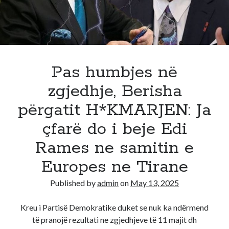
i
vogel!
SPAK
arr*ston
zyrtare
,
Pas humbjes në
deputete,
zgjedhje, Berisha
kryetare
bashkie
përgatit H*KMARJEN: Ja
qe
çfarë do i beje Edi
kane
vj*dhur
Rames ne samitin e
vota!
Europes ne Tirane
Published by
admin
on
May 13, 2025
Kreu i Partisë Demokratike duket se nuk ka ndërmend
të pranojë rezultati ne zgjedhjeve të 11 majit dh