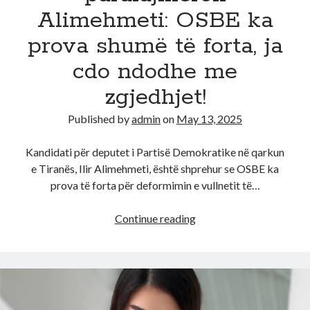
Europes
Alimehmeti: OSBE ka
ne
prova shumë të forta, ja
Tirane
cdo ndodhe me
zgjedhjet!
Published by
admin
on
May 13, 2025
Kandidati për deputet i Partisë Demokratike në qarkun
e Tiranës, Ilir Alimehmeti, është shprehur se OSBE ka
prova të forta për deformimin e vullnetit të…
Do
Continue reading
tr*nditet
vendi,
paralajmëron
Alimehmeti:
OSBE