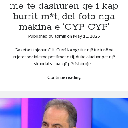
me te dashuren qe i kap
burrit m*t, del foto nga
makina e ‘GYP GYP’
Published by
admin
on
May 11, 2025
Gazetari i njohur Olti Curri ka ngritur një furtunë në
rrjetet sociale me postimet e tij, duke aluduar për një
skandal s—ual që përfshin një…
Sk*ndali
Continue reading
i
Termet
Pecit
me
te
dashuren
qe