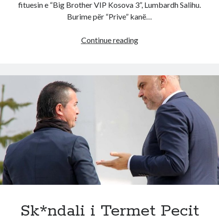
fituesin e “Big Brother VIP Kosova 3”, Lumbardh Salihu.
Burime për “Prive” kanë…
Erjola
Continue reading
Doçi
gjen
burre,
lidhet
zyrtarisht
me
FITUESIN
e
Big
Brother
VIP,
detaji
që
i
Sk*ndali i Termet Pecit
zbuloi!