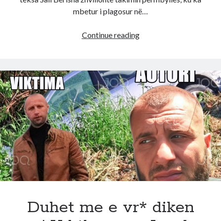
mbetur i plagosur në…
E
Continue reading
fundit!
Sh&rri
masiv
ne
mitingun
e
PD
Elbasan,
pl*goset
djali
i
Luciano
Bocit,
detajet
Duhet me e vr* diken
e