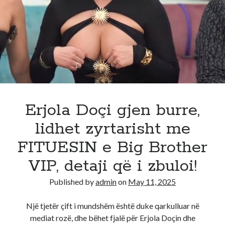
Amerikane
del
me
njoftim
te
rendesishem:
I
kerkon
shqiptareve
Erjola Doçi gjen burre,
qe
lidhet zyrtarisht me
FITUESIN e Big Brother
VIP, detaji që i zbuloi!
Published by
admin
on
May 11, 2025
Një tjetër çift i mundshëm është duke qarkulluar në
mediat rozë, dhe bëhet fjalë për Erjola Doçin dhe