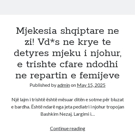
Mjekesia shqiptare ne
zi! Vd*s ne krye te
detyres mjeku i njohur,
e trishte cfare ndodhi
ne repartin e femijeve
Published by
admin
on
May 15, 2025
Një lajm i trishtë është mësuar ditën e sotme për bluzat
e bardha. Është ndarë nga jeta pediatri i njohur tropojan
Bashkim Nezaj. Largimi i…
Mjekesia
Continue reading