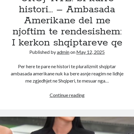
i
histori… – Ambasada
beri
Limi
Amerikane del me
njoftim te rendesishem:
I kerkon shqiptareve qe
Published by
admin
on
May 12, 2025
Per here te pare ne histori te pluralizmit shqiptar
ambasada amerikane nuk ka bere asnje reagim ne lidhje
me zgjedhjet ne Shqiperi, te mesuar nga…
URGJ*NTE!
Continue reading
Si
kurrë
histori…
–
Ambasada