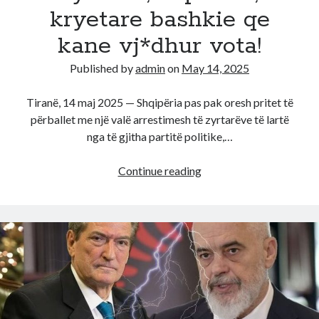
kryetare bashkie qe
kane vj*dhur vota!
Published by
admin
on
May 14, 2025
Tiranë, 14 maj 2025 — Shqipëria pas pak oresh pritet të
përballet me një valë arrestimesh të zyrtarëve të lartë
nga të gjitha partitë politike,…
E
Continue reading
fundit!
Pas
pak
oresh
do
tr*nditet
i
madh