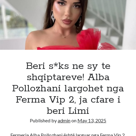
ka
prova
shumë
të
forta,
ja
cdo
ndodhe
me
Beri s*ks ne sy te
zgjedhjet!
shqiptareve! Alba
Pollozhani largohet nga
Ferma Vip 2, ja cfare i
beri Limi
Published by
admin
on
May 13, 2025
Fermerja Alba Pollozhani është larguar nga Ferma Vip 2.