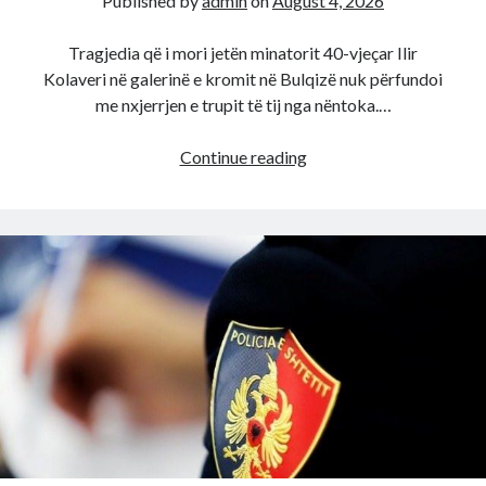
Published by
admin
on
August 4, 2026
në
Shqipëri
Tragjedia që i mori jetën minatorit 40-vjeçar Ilir
Kolaveri në galerinë e kromit në Bulqizë nuk përfundoi
me nxjerrjen e trupit të tij nga nëntoka.…
I
Continue reading
ati
nuk
u
kthye
i
gjallë
nga
miniera,
fëmijët
e
Ilir
Kolaverit