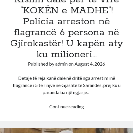
“KOKËN e MADHE”!
Policia arreston në
flagrancë 6 persona në
Gjirokastër! U kapën aty
ku milioneri…
Published by
admin
on
August 4, 2026
Detaje të reja kanë dalë në dritë nga arrestimi në
flagrancë i 5 të rinjve në Gjashtë të Sarandës, prej ku u
parandalua një ngjarje…
Kishin
Continue reading
dalë
për
të