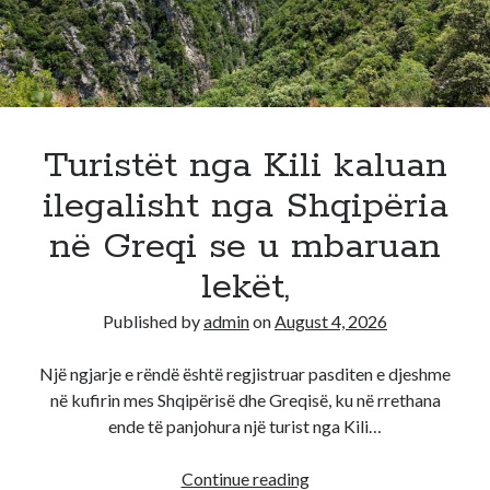
Turistët nga Kili kaluan
ilegalisht nga Shqipëria
në Greqi se u mbaruan
lekët,
Published by
admin
on
August 4, 2026
Një ngjarje e rëndë është regjistruar pasditen e djeshme
në kufirin mes Shqipërisë dhe Greqisë, ku në rrethana
ende të panjohura një turist nga Kili…
Turistët
Continue reading