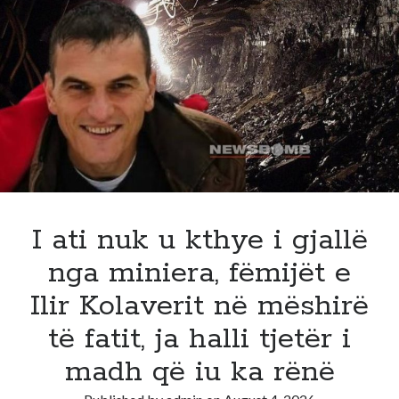
Europë,
vala
e
të
nxehtit
afrikan
zhvendoset
drejt
Ballkanit
me
temperatura
I ati nuk u kthye i gjallë
deri
nga miniera, fëmijët e
në
43°C!
Ilir Kolaverit në mëshirë
Ja
të fatit, ja halli tjetër i
çfarë
pritet
madh që iu ka rënë
të
ndodhë