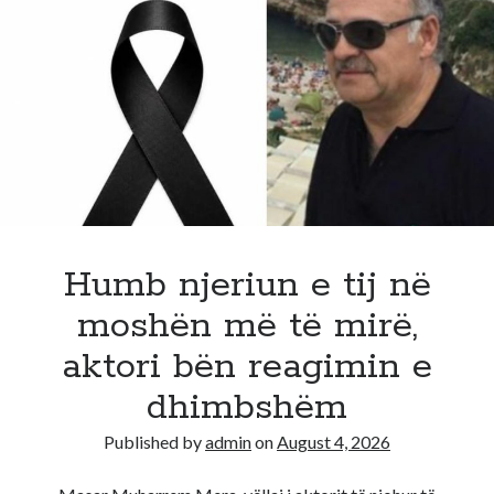
nga
Skënder
Hita!
Ish-
efektivi
i
policisë
bën
lëvizjen
e
bujshme
Humb njeriun e tij në
moshën më të mirë,
aktori bën reagimin e
dhimbshëm
Published by
admin
on
August 4, 2026