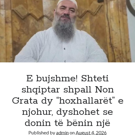
vrrë
“KOKËN
e
MADHE”!
Policia
arreston
në
flagrancë
6
persona
në
E bujshme! Shteti
Gjirokastër!
shqiptar shpall Non
U
kapën
Grata dy “hoxhallarët” e
aty
njohur, dyshohet se
ku
milioneri…
donin të bënin një
Published by
admin
on
August 4, 2026