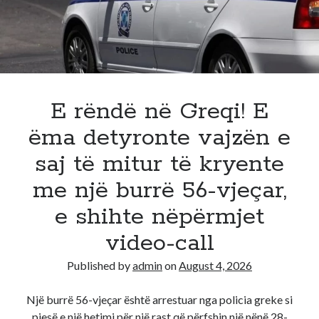
E rëndë në Greqi! E
ëma detyronte vajzën e
saj të mitur të kryente
me një burrë 56-vjeçar,
e shihte nëpërmjet
video-call
Published by
admin
on
August 4, 2026
Një burrë 56-vjeçar është arrestuar nga policia greke si
pjesë e një hetimi për një rast që përfshin një nënë 28-