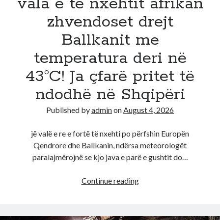
vala e të nxehtit afrikan
burrë
56-
zhvendoset drejt
vjeçar,
Ballkanit me
e
shihte
temperatura deri në
nëpërmjet
43°C! Ja çfarë pritet të
video-
call
ndodhë në Shqipëri
Published by
admin
on
August 4, 2026
jë valë e re e fortë të nxehti po përfshin Europën
Qendrore dhe Ballkanin, ndërsa meteorologët
paralajmërojnë se kjo java e parë e gushtit do…
Java
Continue reading
e
ferrit
në