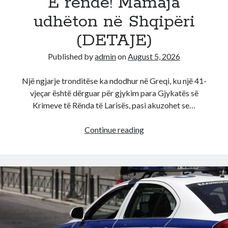
E rëndë! Mamaja
udhëton në Shqipëri
(DETAJE)
Published by
admin
on
August 5, 2026
Një ngjarje tronditëse ka ndodhur në Greqi, ku një 41-
vjeçar është dërguar për gjykim para Gjykatës së
Krimeve të Rënda të Larisës, pasi akuzohet se…
E
Continue reading
rëndë!
Mamaja
udhëton
në
Shqipëri
(DETAJE)