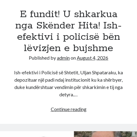
në
mëshirë
E fundit! U shkarkua
të
nga Skënder Hita! Ish-
fatit,
ja
efektivi i policisë bën
halli
lëvizjen e bujshme
tjetër
i
Published by
admin
on
August 4, 2026
madh
që
Ish-efektivi i Policisë së Shtetit, Uljan Shpataraku, ka
iu
depozituar një padi ndaj institucionit ku ka shërbyer,
ka
duke kundërshtuar vendimin për shkarkimin e tij nga
rënë
detyra.…
E
Continue reading
fundit!
U
shkarkua