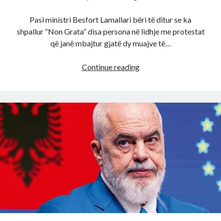
Pasi ministri Besfort Lamallari bëri të ditur se ka
shpallur “Non Grata” disa persona në lidhje me protestat
që janë mbajtur gjatë dy muajve të…
E
Continue reading
bujshme!
Shteti
shqiptar
shpall
Non
Grata
dy
“hoxhallarët”
e
njohur,
dyshohet
se
donin