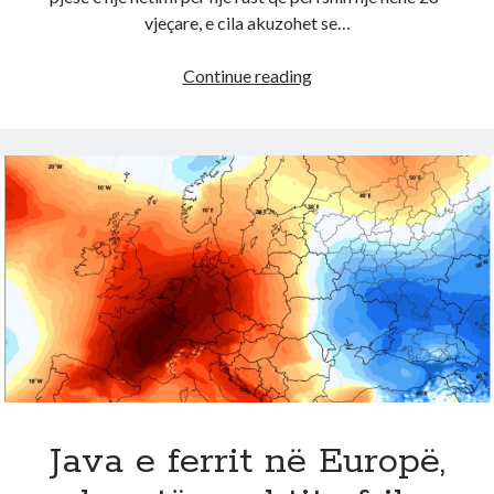
vjeçare, e cila akuzohet se…
E
Continue reading
rëndë
në
Greqi!
E
ëma
detyronte
vajzën
e
saj
të
mitur
të
kryente
me
Java e ferrit në Europë,
një