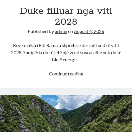
të
Duke filluar nga viti
bënin
2028
një
Published by
admin
on
August 4, 2026
Kryeministri Edi Rama u shpreh se deri në fund të vitit
2028, Shqipëria do të jetë një vend sovran dhe nuk do të
blejë energji…
Duke
Continue reading
filluar
nga
viti
2028